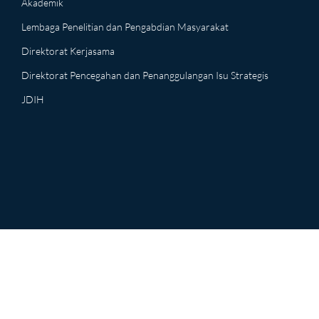
Akademik
Lembaga Penelitian dan Pengabdian Masyarakat
Direktorat Kerjasama
Direktorat Pencegahan dan Penanggulangan Isu Strategis
JDIH
Copyright © 2026 Senat Akademik Universitas Negeri Surabaya.
Supported By PPTI Universitas Negeri Surabaya